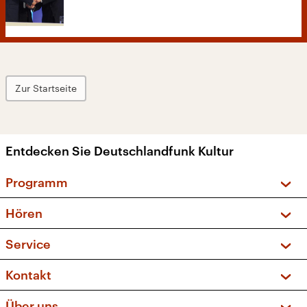
Zur Startseite
Entdecken Sie Deutschlandfunk Kultur
Programm
Vorschau und Rückschau
Hören
Sendungen und Podcasts
Livestream
Service
Musikliste
Frequenzen (UKW + DAB+)
FAQ
Kontakt
Kakadu – Das Kinderprogramm
Apps
Archiv
Hörerservice
Über uns