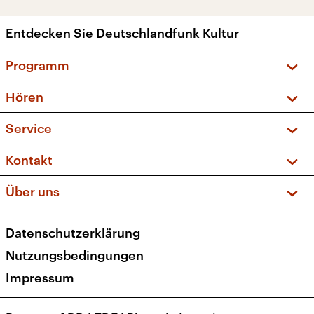
Entdecken Sie Deutschlandfunk Kultur
Programm
Vorschau und Rückschau
Hören
Sendungen und Podcasts
Livestream
Service
Musikliste
Frequenzen (UKW + DAB+)
FAQ
Kontakt
Kakadu – Das Kinderprogramm
Apps
Archiv
Hörerservice
Über uns
Newsletter
Social Media
Deutschlandradio
RSS
Datenschutzerklärung
Presse
Veranstaltungen
Nutzungsbedingungen
Karriere
Impressum
Transparenz
Korrekturen und Richtigstellungen