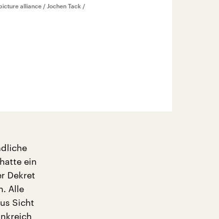
picture alliance / Jochen Tack /
ndliche
hatte ein
er Dekret
. Alle
Aus Sicht
ankreich