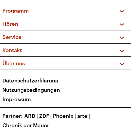
Programm
Vorschau und Rückschau
Hören
Sendungen und Podcasts
Livestream
Service
Musikliste
Frequenzen (UKW + DAB+)
FAQ
Kontakt
Kakadu – Das Kinderprogramm
Apps
Archiv
Hörerservice
Über uns
Newsletter
Social Media
Deutschlandradio
RSS
Datenschutzerklärung
Presse
Veranstaltungen
Nutzungsbedingungen
Karriere
Impressum
Transparenz
Korrekturen und Richtigstellungen
Partner
ARD
|
ZDF
|
Phoenix
|
arte
|
Barrierefreiheit
Chronik der Mauer