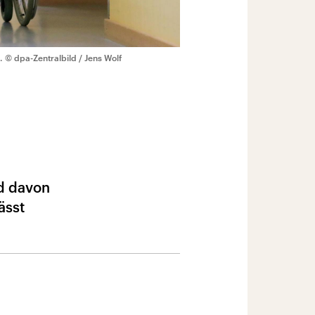
.
© dpa-Zentralbild / Jens Wolf
rd davon
ässt