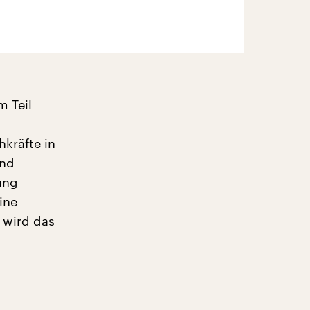
m Teil
kräfte in
und
ung
ine
 wird das