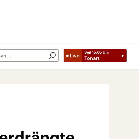
Seit
15:05
Uhr
Live
Tonart
verdrängte