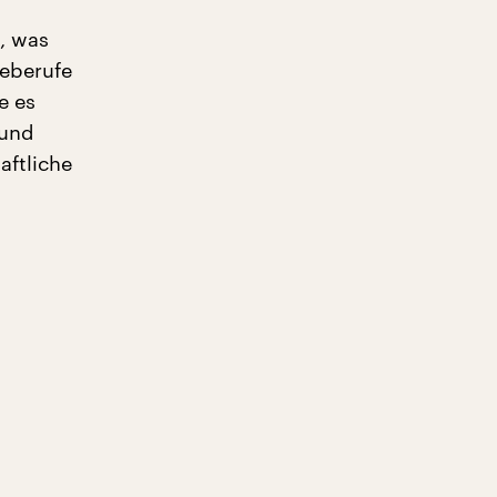
e, was
geberufe
e es
 und
aftliche