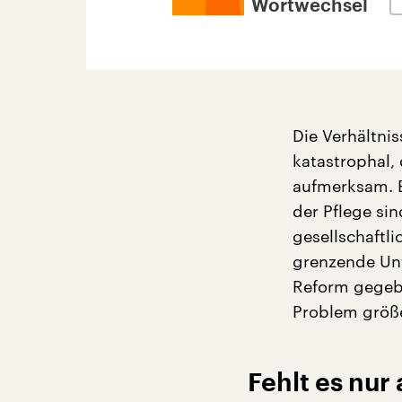
Wortwechsel
Die Verhältnis
katastrophal,
aufmerksam. E
der Pflege si
gesellschaftl
grenzende Unt
Reform gegebe
Problem größe
Fehlt es nur