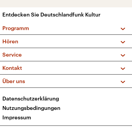
Entdecken Sie Deutschlandfunk Kultur
Programm
Vorschau und Rückschau
Hören
Sendungen und Podcasts
Livestream
Service
Musikliste
Frequenzen (UKW + DAB+)
FAQ
Kontakt
Kakadu – Das Kinderprogramm
Apps
Archiv
Hörerservice
Über uns
Newsletter
Social Media
Deutschlandradio
RSS
Datenschutzerklärung
Presse
Veranstaltungen
Nutzungsbedingungen
Karriere
Impressum
Transparenz
Korrekturen und Richtigstellungen