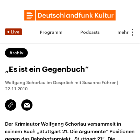
Live
Programm
Podcasts
Archiv
„Es ist ein Gegenbuch“
Wolfgang Schorlau im Gespräch mit Susanne Führer
|
22.11.2010
Email
Link
kopieren/teilen
Der Krimiautor Wolfgang Schorlau versammelt in
seinem Buch „Stuttgart 21. Die Argumente“ Positionen
gegen das Bahnhofsprojekt „Stuttgart 21“. Die