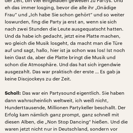
der Zeit, bin viel eingeladen gewesen zu Partys. Und
eh das immer losging, bevor die alle ihr „Gnädige
Frau“ und „Ich habe Sie schon gehört“ und so weiter
loswurden, fing die Party ja erst an, wenn sie sich
nach zwei Stunden die Leute ausgequatscht hatten.
Und da habe ich gedacht, jetzt eine Platte machen,
wo gleich die Musik losgeht, da macht man die Türe
auf und sagt, hallo, hier ist ja schon was los! Ist noch
kein Gast da, aber die Platte bringt die Musik und
schon die Atmosphäre. Und das hat sich irgendwie
ausgezahlt. Das war praktisch der erste … Es gab ja
keine Discjockeys zu der Zeit.
Das war ein Partysound eigentlich. Sie haben
Scholl:
dann wahrscheinlich weltweit, ich weiß nicht,
Hunderttausende, Millionen Partykeller beschallt. Der
Erfolg kam nämlich ganz prompt, ganz schnell mit
diesen Alben, die „Non Stop Dancing“ hießen. Und die
waren jetzt nicht nur in Deutschland, sondern vor