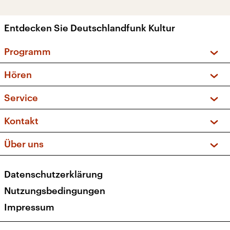
Entdecken Sie Deutschlandfunk Kultur
Programm
Vorschau und Rückschau
Hören
Sendungen und Podcasts
Livestream
Service
Musikliste
Frequenzen (UKW + DAB+)
FAQ
Kontakt
Kakadu – Das Kinderprogramm
Apps
Archiv
Hörerservice
Über uns
Newsletter
Social Media
Deutschlandradio
RSS
Datenschutzerklärung
Presse
Veranstaltungen
Nutzungsbedingungen
Karriere
Impressum
Transparenz
Korrekturen und Richtigstellungen