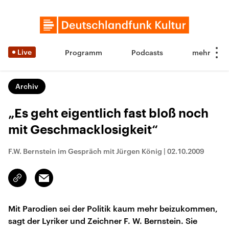
Live
Programm
Podcasts
Archiv
„Es geht eigentlich fast bloß noch
mit Geschmacklosigkeit“
F.W. Bernstein im Gespräch mit Jürgen König
|
02.10.2009
Email
Link
kopieren/teilen
Mit Parodien sei der Politik kaum mehr beizukommen,
sagt der Lyriker und Zeichner F. W. Bernstein. Sie