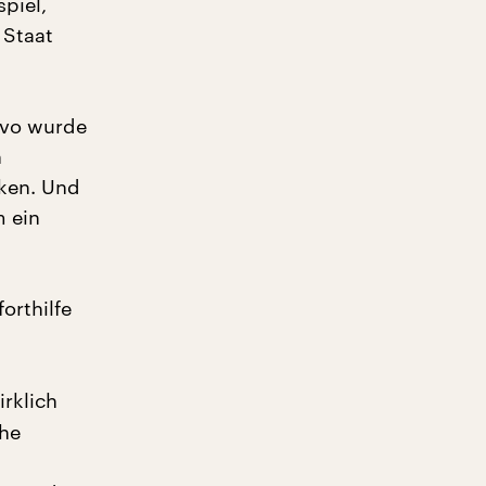
spiel,
 Staat
sovo wurde
n
nken. Und
m ein
orthilfe
irklich
che