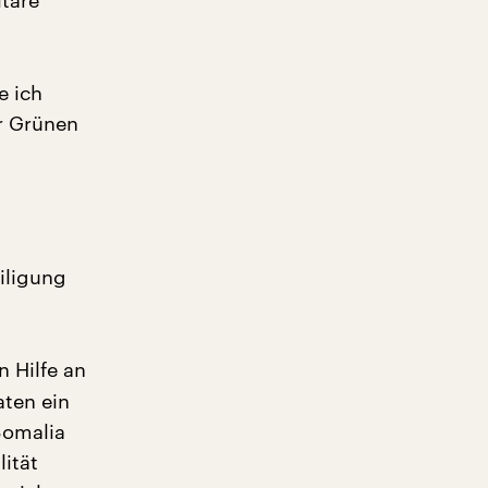
täre
e ich
er Grünen
iligung
n Hilfe an
aten ein
Somalia
lität