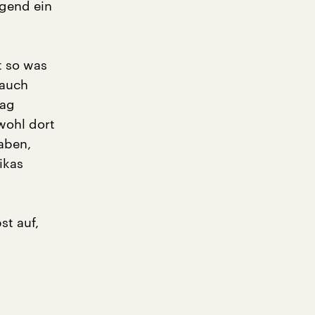
ngend ein
t so was
 auch
tag
wohl dort
aben,
ikas
st auf,