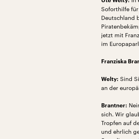
In 
Ute Welty:
Soforthilfe fü
Deutschland b
Piratenbekämp
jetzt mit Fran
im Europaparl
Franziska Bra
Sind Si
Welty:
an der europä
Nein
Brantner:
sich. Wir gla
Tropfen auf d
und ehrlich ge