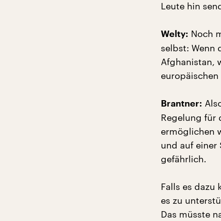
Leute hin sen
Noch m
Welty:
selbst: Wenn 
Afghanistan, 
europäischen 
Also
Brantner:
Regelung für 
ermöglichen w
und auf einer 
gefährlich.
Falls es dazu
es zu unterst
Das müsste na