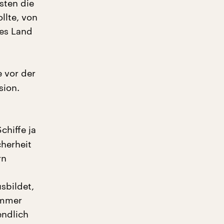
sten die
llte, von
ses Land
e vor der
sion.
chiffe ja
cherheit
rn
sbildet,
immer
endlich