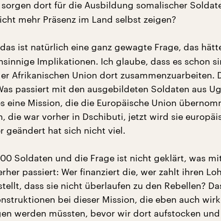
d sorgen dort für die Ausbildung somalischer Soldat
cht mehr Präsenz im Land selbst zeigen?
das ist natürlich eine ganz gewagte Frage, das hätt
nsinnige Implikationen. Ich glaube, dass es schon si
 der Afrikanischen Union dort zusammenzuarbeiten. 
 Was passiert mit den ausgebildeten Soldaten aus U
 es eine Mission, die die Europäische Union überno
, die war vorher in Dschibuti, jetzt wird sie europäi
er geändert hat sich nicht viel.
00 Soldaten und die Frage ist nicht geklärt, was mi
rher passiert: Wer finanziert die, wer zahlt ihren Lo
tellt, dass sie nicht überlaufen zu den Rebellen? Da
nstruktionen bei dieser Mission, die eben auch wirkl
en werden müssten, bevor wir dort aufstocken un