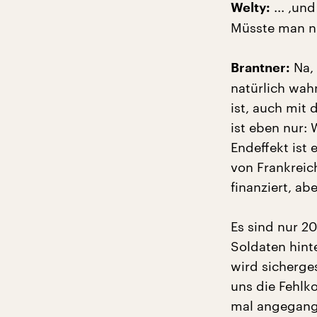
... ,un
Welty:
Müsste man ni
Na, 
Brantner:
natürlich wah
ist, auch mit
ist eben nur:
Endeffekt ist
von Frankreich
finanziert, ab
Es sind nur 20
Soldaten hinte
wird sicherges
uns die Fehlko
mal angegang