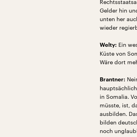
Rechtsstaatsa
Gelder hin un
unten her auc
wieder regier
Ein wes
Welty:
Küste von Som
Wäre dort meh
Nein
Brantner:
hauptsächlich
in Somalia. V
müsste, ist, d
ausbilden. Da
bilden deutsc
noch unglaubl