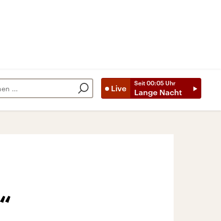
Seit
00:05
Uhr
Live
Lange Nacht
“