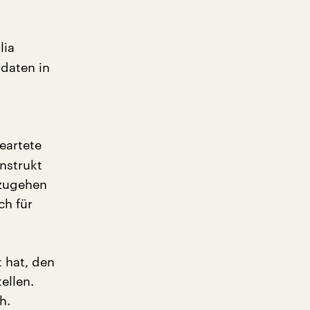
lia
daten in
eartete
nstrukt
nzugehen
ch für
t hat, den
ellen.
h.