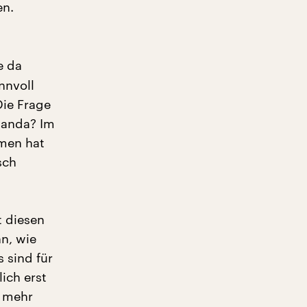
en.
e da
nnvoll
Die Frage
ganda? Im
mmen hat
sch
t diesen
hn, wie
s sind für
ich erst
d mehr