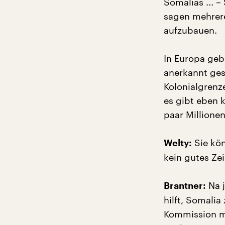
Somalias ... –
sagen mehrere 
aufzubauen.
In Europa geb
anerkannt gest
Kolonialgrenz
es gibt eben 
paar Millionen
Sie kön
Welty:
kein gutes Ze
Na j
Brantner:
hilft, Somalia
Kommission ma