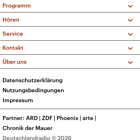
Programm
Vorschau und Rückschau
Hören
Sendungen und Podcasts
Livestream
Service
Musikliste
Frequenzen (UKW + DAB+)
FAQ
Kontakt
Kakadu – Das Kinderprogramm
Apps
Archiv
Hörerservice
Über uns
Newsletter
Social Media
Deutschlandradio
RSS
Datenschutzerklärung
Presse
Veranstaltungen
Nutzungsbedingungen
Karriere
Impressum
Transparenz
Korrekturen und Richtigstellungen
Partner
ARD
|
ZDF
|
Phoenix
|
arte
|
Barrierefreiheit
Chronik der Mauer
Deutschlandradio © 2026