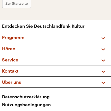
Zur Startseite
Entdecken Sie Deutschlandfunk Kultur
Programm
Vorschau und Rückschau
Hören
Sendungen und Podcasts
Livestream
Service
Musikliste
Frequenzen (UKW + DAB+)
FAQ
Kontakt
Kakadu – Das Kinderprogramm
Apps
Archiv
Hörerservice
Über uns
Newsletter
Social Media
Deutschlandradio
RSS
Datenschutzerklärung
Presse
Veranstaltungen
Nutzungsbedingungen
Karriere