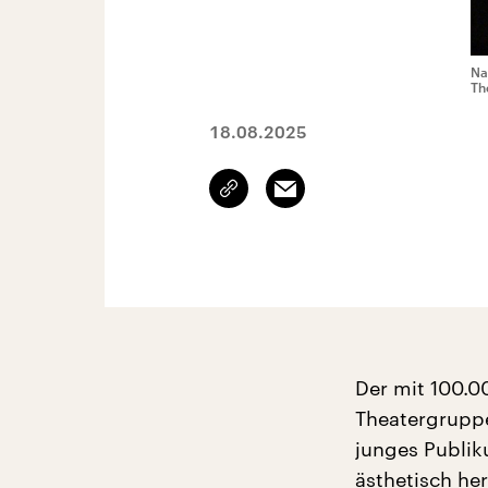
Na
Th
18.08.2025
Link
Email
kopieren/teilen
Der mit 100.00
Theatergruppe 
junges Publik
ästhetisch he