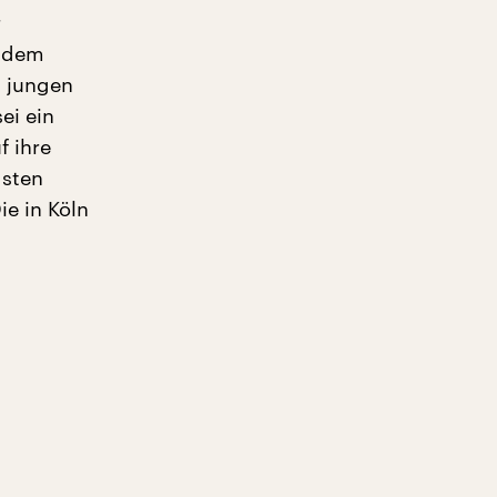
r
t dem
t jungen
sei ein
f ihre
gsten
ie in Köln