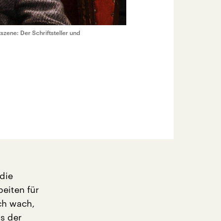
szene: Der Schriftsteller und
 die
beiten für
ch wach,
us der