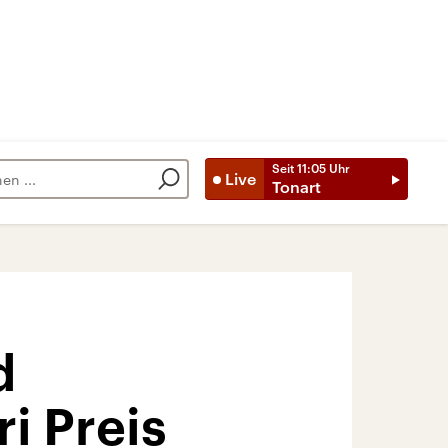
Seit
11:05
Uhr
Live
Tonart
d
i Preis