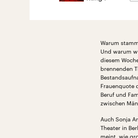
Warum stamme
Und warum wer
diesem Wochen
brennenden Th
Bestandsaufna
Frauenquote d
Beruf und Fam
zwischen Män
Auch Sonja An
Theater in Be
meint, wie gr