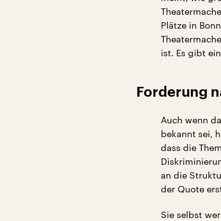
Theatermacher
Plätze in Bonn
Theatermacher
ist. Es gibt e
Forderung na
Auch wenn das
bekannt sei, 
dass die Them
Diskriminieru
an die Strukt
der Quote erst
Sie selbst we