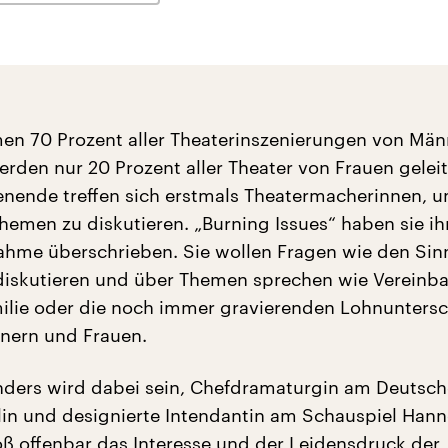
n 70 Prozent aller Theaterinszenierungen von Män
den nur 20 Prozent aller Theater von Frauen geleit
ende treffen sich erstmals Theatermacherinnen, u
emen zu diskutieren. „Burning Issues“ haben sie ih
hme überschrieben. Sie wollen Fragen wie den Sinn
iskutieren und über Themen sprechen wie Vereinba
ilie oder die noch immer gravierenden Lohnunters
nern und Frauen.
ders wird dabei sein, Chefdramaturgin am Deutsc
rlin und designierte Intendantin am Schauspiel Hann
oß offenbar das Interesse und der Leidensdruck der