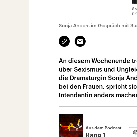
So
pi
Sonja Anders im Gespräch mit S
Link
Email
kopieren/teilen
An diesem Wochenende tre
über Sexismus und Ungleic
die Dramaturgin Sonja And
bei den Frauen, spricht sic
Intendantin anders machen
Aus dem Podcast
Rang 1