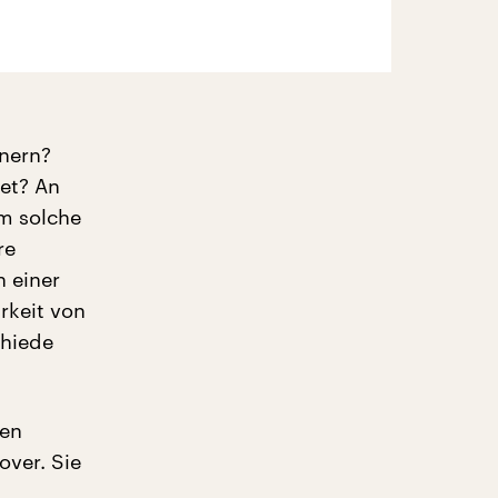
nern?
et? An
m solche
re
 einer
rkeit von
chiede
hen
over. Sie