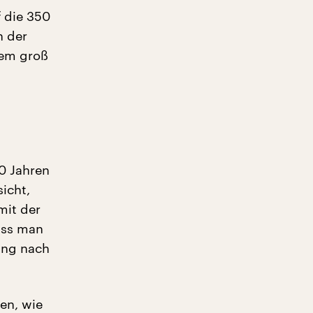
 die 350
n der
lem groß
0 Jahren
icht,
mit der
ass man
rung nach
en, wie