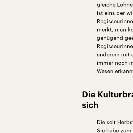
gleiche Löhne
ist eins der w
Regisseurinne
merkt, man kö
genügend geei
Regisseurinne
anderem mit 
immer noch in 
Wesen erkann
Die Kulturb
sich
Die seit Herb
Sie habe zum e