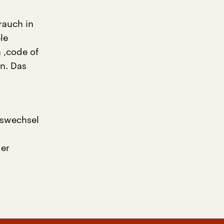
rauch in
le
 ‚code of
en. Das
nswechsel
der