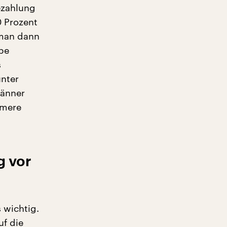
ezahlung
0 Prozent
 man dann
äbe
s
unter
Männer
amere
g vor
 wichtig.
uf die