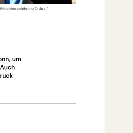
n Gleichberechtigung
© dpa /
onn, um
 Auch
druck