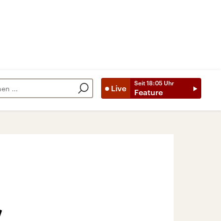
Seit
18:05
Uhr
Live
Feature
“