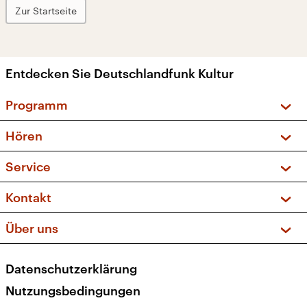
Zur Startseite
Entdecken Sie Deutschlandfunk Kultur
Programm
Vorschau und Rückschau
Hören
Sendungen und Podcasts
Livestream
Service
Musikliste
Frequenzen (UKW + DAB+)
FAQ
Kontakt
Kakadu – Das Kinderprogramm
Apps
Archiv
Hörerservice
Über uns
Newsletter
Social Media
Deutschlandradio
RSS
Datenschutzerklärung
Presse
Veranstaltungen
Nutzungsbedingungen
Karriere