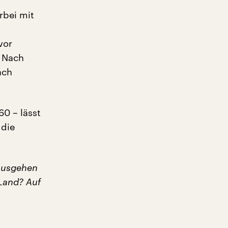
rbei mit
vor
. Nach
ach
60 – lässt
 die
 Ausgehen
 Land? Auf