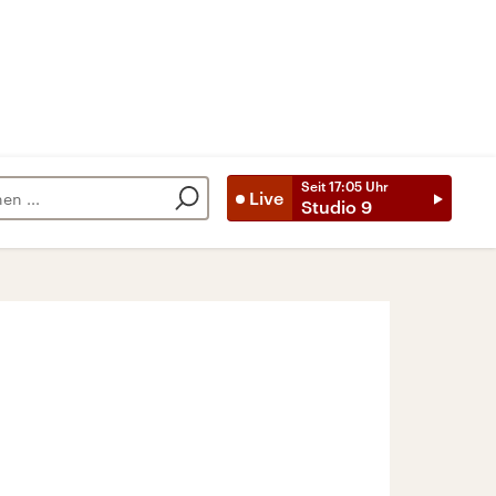
Seit
17:05
Uhr
Live
Studio 9