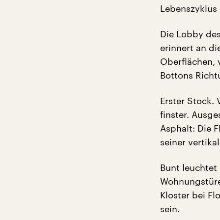
Lebenszyklu
Die Lobby des
erinnert an di
Oberflächen, 
Bottons Richtu
Erster Stock.
finster. Ausge
Asphalt: Die F
seiner vertika
Bunt leuchtet
Wohnungstüren
Kloster bei Fl
sein.