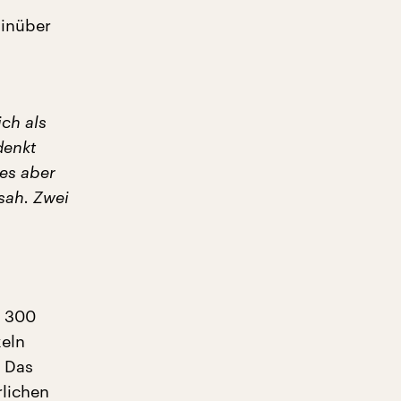
hinüber
ich als
denkt
 es aber
 sah. Zwei
r 300
keln
. Das
rlichen