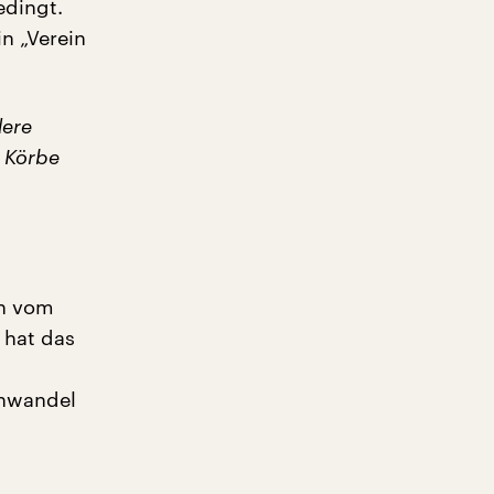
edingt.
n „Verein
dere
e Körbe
en vom
 hat das
enwandel