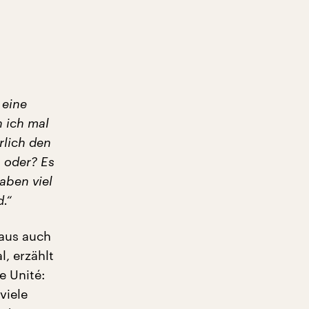
 eine
 ich mal
rlich den
 oder? Es
haben viel
.“
Haus auch
, erzählt
e Unité:
viele