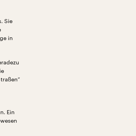
. Sie
e
ge in
eradezu
ie
Straßen“
n. Ein
gewesen