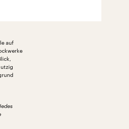
le auf
tockwerke
lick,
mutzig
rgrund
Jedes
e