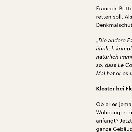
Francois Botto
retten soll. Al
Denkmalschutz
„Die andere Fa
ähnlich kompl
natürlich imme
so, dass Le Co
Mal hat er es 
Kloster bei Fl
Ob er es jema
Wohnungen zu 
anfängt? Jetzt
ganze Gebäude