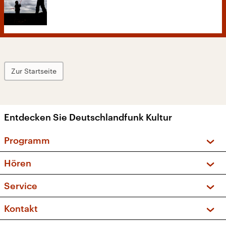
Zur Startseite
Entdecken Sie Deutschlandfunk Kultur
Programm
Vorschau und Rückschau
Hören
Sendungen und Podcasts
Livestream
Service
Musikliste
Frequenzen (UKW + DAB+)
FAQ
Kontakt
Kakadu – Das Kinderprogramm
Apps
Archiv