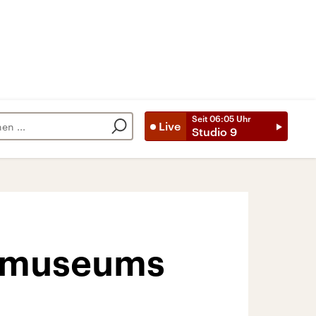
Seit
06:05
Uhr
Live
Studio 9
stmuseums