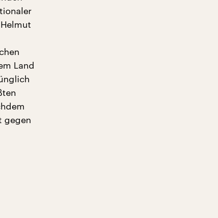
tionaler
n Helmut
schen
dem Land
ünglich
ßten
achdem
st gegen