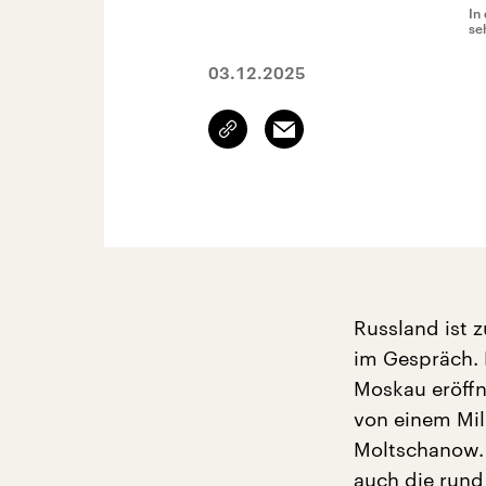
In
se
03.12.2025
Link
Email
kopieren/teilen
Russland ist z
im Gespräch. 
Moskau eröffn
von einem Mil
Moltschanow.
auch die rund