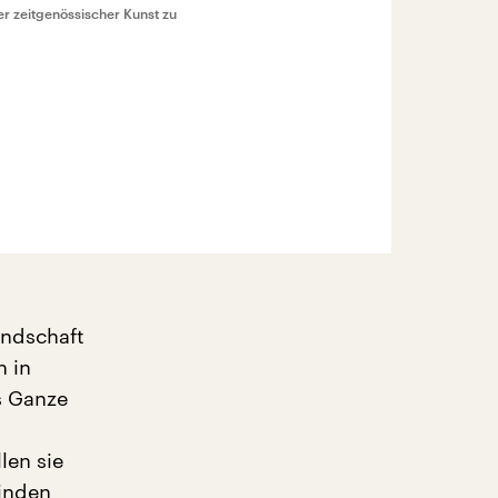
er zeitgenössischer Kunst zu
andschaft
n in
s Ganze
len sie
finden