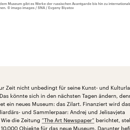
 dem Museum gibt es Werke der russischen Avantgarde bis hin zu international
hen.
© imago images / SNA / Evgeny Biyatov
ur Zeit nicht unbedingt für seine Kunst- und Kulturl
Das könnte sich in den nächsten Tagen ändern, den
et ein neues Museum: das Zilart. Finanziert wird da
liardärs- und Sammlerpaar: Andrej und Jelisavjeta
 Wie die Zeitung
”The Art Newspaper”
berichtet, stel
 10.000 Objekte für das neue Museum. Darunter be