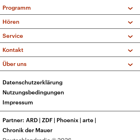
Programm
Vorschau und Rückschau
Hören
Sendungen und Podcasts
Livestream
Service
Musikliste
Frequenzen (UKW + DAB+)
FAQ
Kontakt
Kakadu – Das Kinderprogramm
Apps
Archiv
Hörerservice
Über uns
Newsletter
Social Media
Deutschlandradio
RSS
Datenschutzerklärung
Presse
Veranstaltungen
Nutzungsbedingungen
Karriere
Impressum
Transparenz
Korrekturen und Richtigstellungen
Partner
ARD
|
ZDF
|
Phoenix
|
arte
|
Barrierefreiheit
Chronik der Mauer