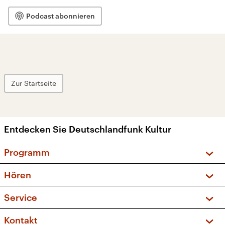
Podcast abonnieren
Zur Startseite
Entdecken Sie Deutschlandfunk Kultur
Programm
Vorschau und Rückschau
Hören
Sendungen und Podcasts
Livestream
Service
Musikliste
Frequenzen (UKW + DAB+)
FAQ
Kontakt
Kakadu – Das Kinderprogramm