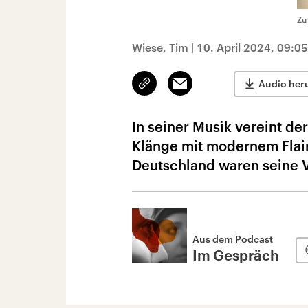
Zu
Wiese, Tim
|
10. April 2024, 09:0
Link
Email
Audio her
kopieren/teilen
In seiner Musik vereint de
Klänge mit modernem Flair 
Deutschland waren seine V
Aus dem Podcast
Im Gespräch