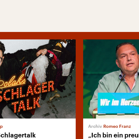
pp
Romeo Franz
Schlagertalk
„Ich bin ein pre