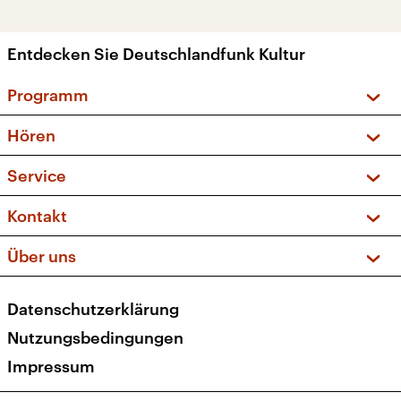
Entdecken Sie Deutschlandfunk Kultur
Programm
Vorschau und Rückschau
Hören
Sendungen und Podcasts
Livestream
Service
Musikliste
Frequenzen (UKW + DAB+)
FAQ
Kontakt
Kakadu – Das Kinderprogramm
Apps
Archiv
Hörerservice
Über uns
Newsletter
Social Media
Deutschlandradio
RSS
Datenschutzerklärung
Presse
Veranstaltungen
Nutzungsbedingungen
Karriere
Impressum
Transparenz