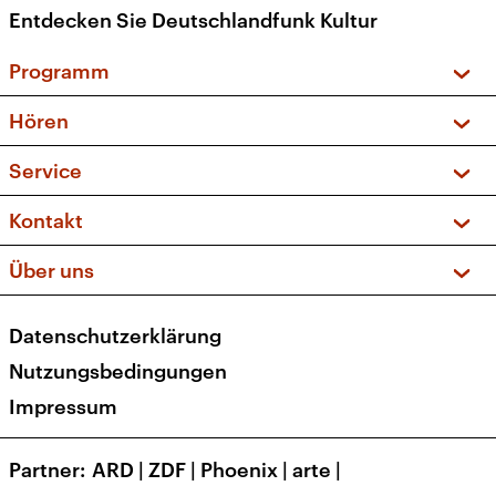
Entdecken Sie Deutschlandfunk Kultur
Programm
Vorschau und Rückschau
Hören
Sendungen und Podcasts
Livestream
Service
Musikliste
Frequenzen (UKW + DAB+)
FAQ
Kontakt
Kakadu – Das Kinderprogramm
Apps
Archiv
Hörerservice
Über uns
Newsletter
Social Media
Deutschlandradio
RSS
Datenschutzerklärung
Presse
Veranstaltungen
Nutzungsbedingungen
Karriere
Impressum
Transparenz
Korrekturen und Richtigstellungen
Partner
ARD
|
ZDF
|
Phoenix
|
arte
|
Barrierefreiheit