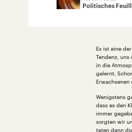
Politisches Feuil
Es ist eine d
Tendenz, uns 
in die Atmosp
gelernt. Scho
Erwachsenen 
Wenigstens g
dass es den K
immer gegebe
sorgten wir u
taten dann do