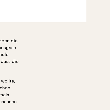
aben die
hausgase
hule
 dass die
wollte,
schon
mals
achsenen