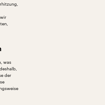
rhitzung,
wir
ten,
n
n, was
 deshalb,
se der
ese
ungsweise