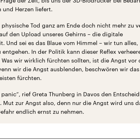
 Frage der Zeit, bis uns der 3D-Biodrucker bei Bedar
 und Herzen liefert.
 physische Tod ganz am Ende doch nicht mehr zu v
 auf den Upload unseres Gehirns – die digitale
it. Und sei es das Blaue vom Himmel – wir tun alles,
 entgehen. In der Politik kann dieser Reflex verhee
Was wir wirklich fürchten sollten, ist die Angst vor 
enn wir die Angst ausblenden, beschwören wir das 
isten fürchten.
o panic“, rief Greta Thunberg in Davos den Entschei
u. Mut zur Angst also, denn nur die Angst wird uns 
Gefahr endlich ernst zu nehmen.