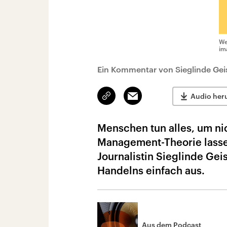
We
im
Ein Kommentar von Sieglinde Gei
Link
Email
Audio her
kopieren/teilen
Menschen tun alles, um ni
Management-Theorie lasse
Journalistin Sieglinde Ge
Handelns einfach aus.
Aus dem Podcast