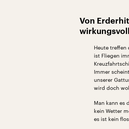
Von Erderhi
wirkungsvol
Heute treffen
ist Fliegen i
Kreuzfahrtsch
Immer scheint
unserer Gattun
wird doch woh
Man kann es d
kein Wetter m
es ist kein fl