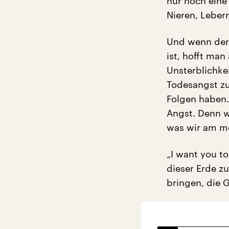
nur noch eine
Nieren, Lebern
Und wenn der
ist, hofft man
Unsterblichke
Todesangst zu
Folgen haben. 
Angst. Denn w
was wir am me
„I want you t
dieser Erde z
bringen, die 