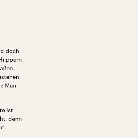
nd doch
chippern
raßen.
bestehen
en: Man
e ist
ht, denn
n“.