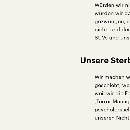
Würden wir ni
würden wir da
gezwungen, an
nicht, und des
SUVs und unser
Unsere Ster
Wir machen we
geschieht, we
weil wir die F
„Terror Manag
psychologisc
unseren Nich