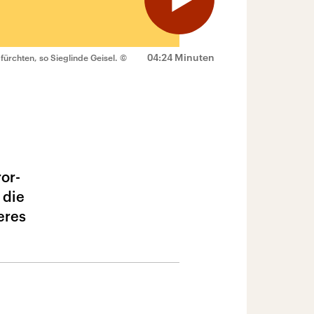
04:24 Minuten
ürchten, so Sieglinde Geisel.
©
or-
 die
eres