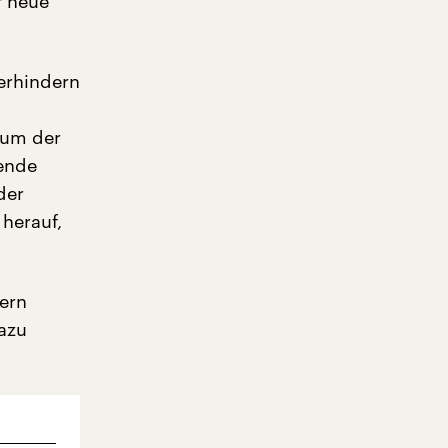
f neue
erhindern
 um der
rende
der
herauf,
dern
dazu