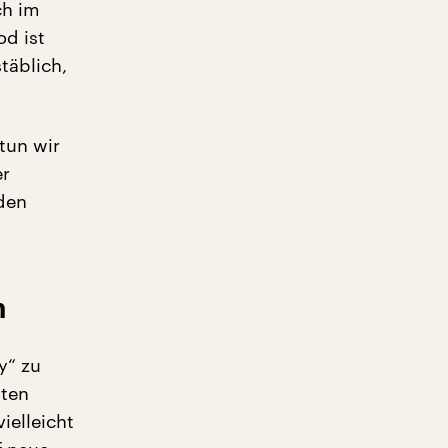
ch im
d ist
täblich,
tun wir
er
den
n
y“ zu
kten
ielleicht