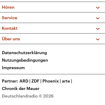
Vorschau und Rückschau
Hören
Sendungen und Podcasts
Livestream
Service
Musikliste
Frequenzen (UKW + DAB+)
FAQ
Kontakt
Kakadu – Das Kinderprogramm
Apps
Archiv
Hörerservice
Über uns
Newsletter
Social Media
Deutschlandradio
RSS
Datenschutzerklärung
Presse
Veranstaltungen
Nutzungsbedingungen
Karriere
Impressum
Transparenz
Korrekturen und Richtigstellungen
Partner
ARD
|
ZDF
|
Phoenix
|
arte
|
Barrierefreiheit
Chronik der Mauer
Deutschlandradio © 2026