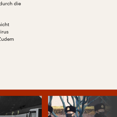
durch die
nicht
irus
. Zudem