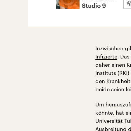
Studio 9
Inzwischen gi
Infizierte
. Das
daher einen K
Instituts (RKI)
den Krankheit
beide seien le
Um herauszufi
könnte, hat e
Universität T
Ausbreitung 