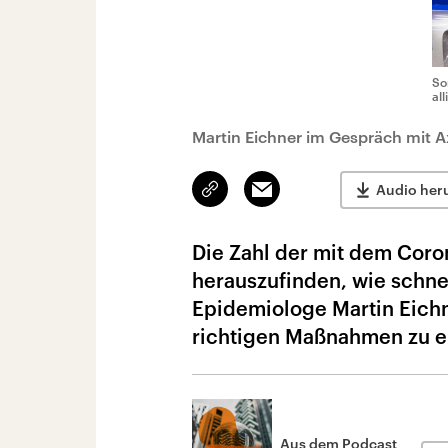
So
al
Martin Eichner im Gespräch mit 
Link
Email
Audio her
kopieren/teilen
Die Zahl der mit dem Coron
herauszufinden, wie schnel
Epidemiologe Martin Eichne
richtigen Maßnahmen zu e
Aus dem Podcast