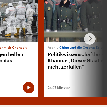
Schmidt-Chanasit
China und die Corona-Krise
en helfen
Politikwissenschaftler P
n das
Khanna: „Dieser Staat wi
nicht zerfallen“
24:47 Minuten