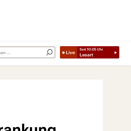
Seit
10:05
Uhr
Live
Lesart
krankung