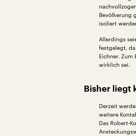
nachvollzogen
Bevölkerung g
isoliert werd
Allerdings sei
festgelegt, d
Eichner. Zum B
wirklich sei.
Bisher liegt
Derzeit werde
weitere Konta
Das Robert-Koc
Ansteckungsw