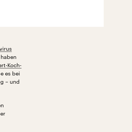
virus
 haben
rt-Koch-
be es bei
ng – und
en
er