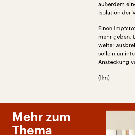
außerdem ein
Isolation der 
Einen Impfstof
mehr geben. D
weiter ausbre
solle man int
Ansteckung v
(lkn)
Mehr zum
Thema