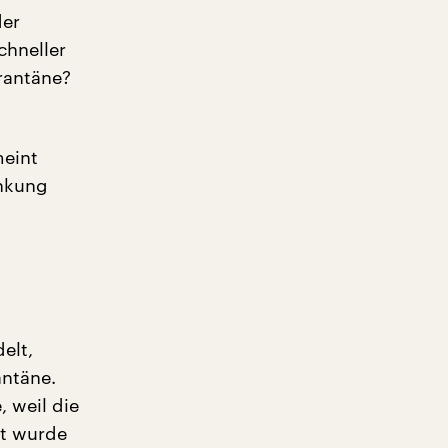
der
chneller
rantäne?
meint
ankung
elt,
antäne.
, weil die
t wurde