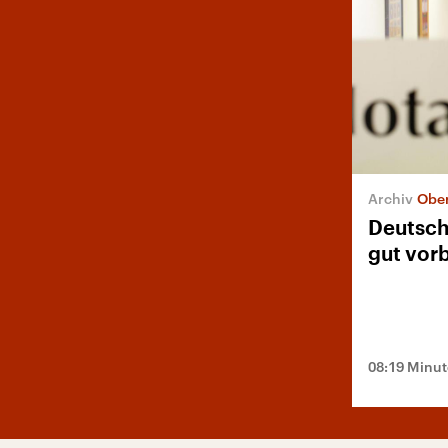
Ober
Deutsch
gut vorb
08:19 Minu