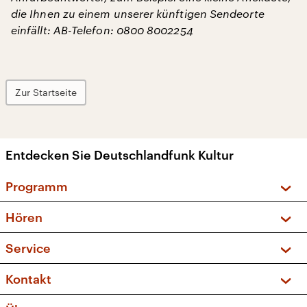
die Ihnen zu einem unserer künftigen Sendeorte
einfällt: AB-Telefon: 0800 8002254
Zur Startseite
Entdecken Sie Deutschlandfunk Kultur
Programm
Vorschau und Rückschau
Hören
Sendungen und Podcasts
Livestream
Service
Musikliste
Frequenzen (UKW + DAB+)
FAQ
Kontakt
Kakadu – Das Kinderprogramm
Apps
Archiv
Hörerservice