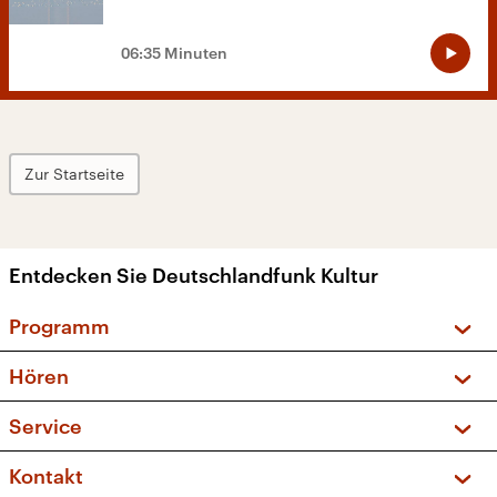
06:35 Minuten
Zur Startseite
Entdecken Sie Deutschlandfunk Kultur
Programm
Vorschau und Rückschau
Hören
Sendungen und Podcasts
Livestream
Service
Musikliste
Frequenzen (UKW + DAB+)
FAQ
Kontakt
Kakadu – Das Kinderprogramm