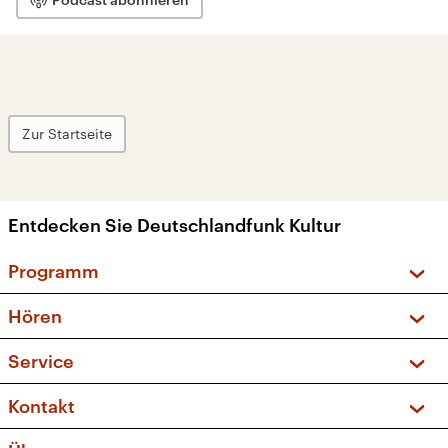
Zur Startseite
Entdecken Sie Deutschlandfunk Kultur
Programm
Vorschau und Rückschau
Hören
Sendungen und Podcasts
Livestream
Service
Musikliste
Frequenzen (UKW + DAB+)
FAQ
Kontakt
Kakadu – Das Kinderprogramm
Apps
Archiv
Hörerservice