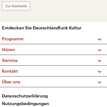
Zur Startseite
Entdecken Sie Deutschlandfunk Kultur
Programm
Vorschau und Rückschau
Hören
Sendungen und Podcasts
Livestream
Service
Musikliste
Frequenzen (UKW + DAB+)
FAQ
Kontakt
Kakadu – Das Kinderprogramm
Apps
Archiv
Hörerservice
Über uns
Newsletter
Social Media
Deutschlandradio
RSS
Datenschutzerklärung
Presse
Veranstaltungen
Nutzungsbedingungen
Karriere