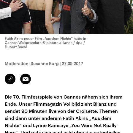
Faith Akins neuer Film „Aus dem Nichts“ hatte in
Cannes Weltpremiere
© picture alliance / dpa /
Hubert Boesl
Moderation: Susanne Burg
|
27.05.2017
Email
Link
kopieren/teilen
Die 70. Filmfestspiele von Cannes nähern sich ihrem
Ende. Unser Filmmagazin Vollbild zieht Bilanz und
sendet 90 Minuten live von der Croisette. Themen
sind dann unter anderem Fatih Akins „Aus dem
Nichts“ und Lynne Ramsays „You Were Not Really
Here“. Und natürlich wird wild über die potentiellen