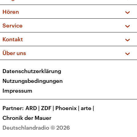
Vorschau und Rückschau
Hören
Sendungen und Podcasts
Livestream
Service
Musikliste
Frequenzen (UKW + DAB+)
FAQ
Kontakt
Kakadu – Das Kinderprogramm
Apps
Archiv
Hörerservice
Über uns
Newsletter
Social Media
Deutschlandradio
RSS
Datenschutzerklärung
Presse
Veranstaltungen
Nutzungsbedingungen
Karriere
Impressum
Transparenz
Korrekturen und Richtigstellungen
Partner
ARD
|
ZDF
|
Phoenix
|
arte
|
Barrierefreiheit
Chronik der Mauer
Deutschlandradio © 2026