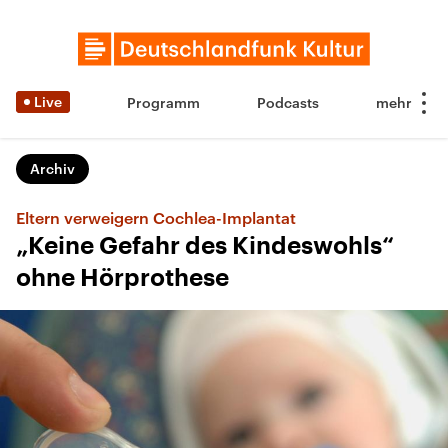
Live
Programm
Podcasts
Archiv
Eltern verweigern Cochlea-Implantat
„Keine Gefahr des Kindeswohls“
ohne Hörprothese