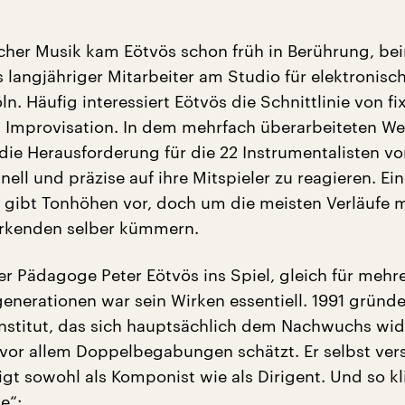
scher Musik kam Eötvös schon früh in Berührung, bei
 langjähriger Mitarbeiter am Studio für elektronisc
n. Häufig interessiert Eötvös die Schnittlinie von fi
Improvisation. In dem mehrfach überarbeiteten We
 die Herausforderung für die 22 Instrumentalisten vo
hnell und präzise auf ihre Mitspieler zu reagieren. Ei
gibt Tonhöhen vor, doch um die meisten Verläufe 
irkenden selber kümmern.
r Pädagoge Peter Eötvös ins Spiel, gleich für mehr
nerationen war sein Wirken essentiell. 1991 gründe
Institut, das sich hauptsächlich dem Nachwuchs wi
vor allem Doppelbegabungen schätzt. Er selbst vers
igt sowohl als Komponist wie als Dirigent. Und so k
e“: