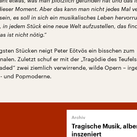
teht etwas, was man plötzlich gefunden hat und das i
 dieser Moment. Aber das kann man nicht jedes Mal v
g sein, es soll in sich ein musikalisches Leben hervorr
 in jedem Stück eine neue Welt aufzustellen, das fin
s ist nicht nötig.“
ngsten Stücken neigt Peter Eötvös ein bisschen zum
alen. Zuletzt schuf er mit der „Tragödie des Teufel
oaded“ zwei ziemlich verwirrende, wilde Opern – ir
t- und Popmoderne.
Tragische Musik, albe
inszeniert