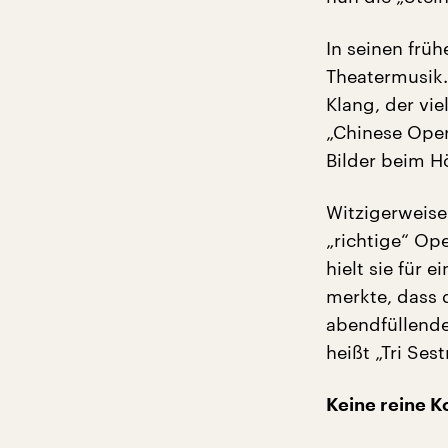
In seinen früh
Theatermusik.
Klang, der vi
„Chinese Oper
Bilder beim Hö
Witzigerweise
„richtige“ Op
hielt sie für 
merkte, dass 
abendfüllende
heißt „Tri Se
Keine reine 