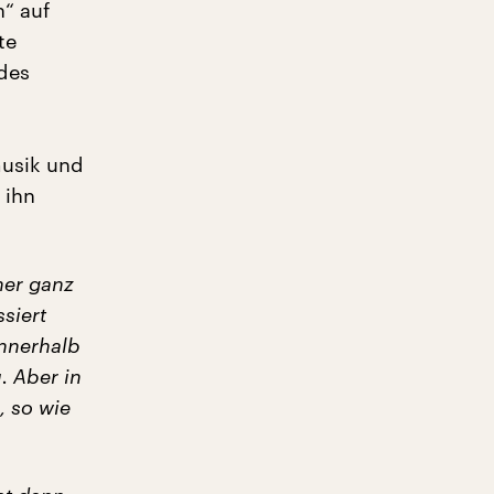
n“ auf
te
des
musik und
 ihn
ner ganz
siert
innerhalb
. Aber in
 so wie