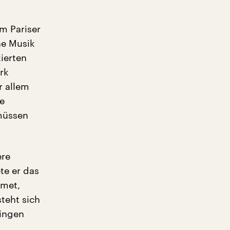
m Pariser
he Musik
xierten
rk
r allem
ne
müssen
ere
te er das
dmet,
teht sich
lingen