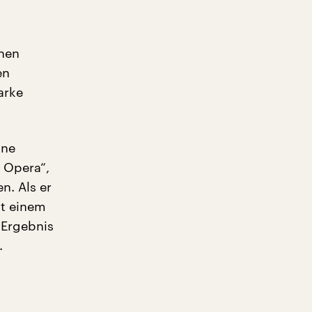
chen
en
arke
ine
 Opera“,
n. Als er
it einem
 Ergebnis
.