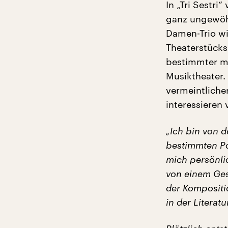
In „Tri Sestr
ganz ungewöhn
Damen-Trio wi
Theaterstücks
bestimmter mu
Musiktheater.
vermeintlicher
interessieren 
„Ich bin von d
bestimmten Pos
mich persönlic
von einem Ges
der Kompositi
in der Literatu