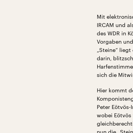
Mit elektroni
IRCAM und als
des WDR in Köl
Vorgaben und 
„Steine“ liegt
darin, blitzsc
Harfenstimme 
sich die Mitw
Hier kommt de
Komponistenge
Peter Eötvös-
wobei Eötvös 
gleichberecht
nun die „Stein