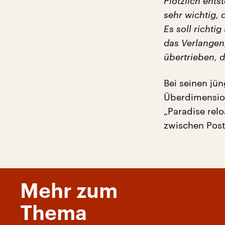
Plötzlich ents
sehr wichtig,
Es soll richti
das Verlangen,
übertrieben, da
Bei seinen jü
Überdimension
„Paradise rel
zwischen Pos
Mehr zum
Thema