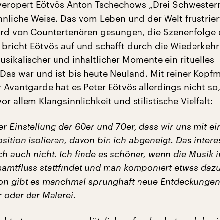
i“ veropert Eötvös Anton Tschechows „Drei Schwester
liche Weise. Das vom Leben und der Welt frustrier
rd von Countertenören gesungen, die Szenenfolge 
 bricht Eötvös auf und schafft durch die Wiederkehr
sikalischer und inhaltlicher Momente ein rituelles
 Das war und ist bis heute Neuland. Mit reiner Kopf
 Avantgarde hat es Peter Eötvös allerdings nicht so,
vor allem Klangsinnlichkeit und stilistische Vielfalt:
er Einstellung der 60er und 70er, dass wir uns mit ei
ition isolieren, davon bin ich abgeneigt. Das interes
h auch nicht. Ich finde es schöner, wenn die Musik 
amtfluss stattfindet und man komponiert etwas dazu
on gibt es manchmal sprunghaft neue Entdeckungen,
r oder der Malerei.