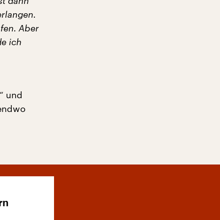
st dann
erlangen.
ufen. Aber
de ich
s“ und
gendwo
rn