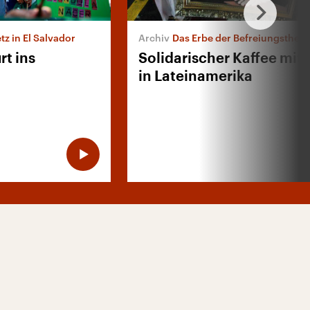
z in El Salvador
Das Erbe der Befreiungstheol
t ins
Solidarischer Kaffee mit 
in Lateinamerika