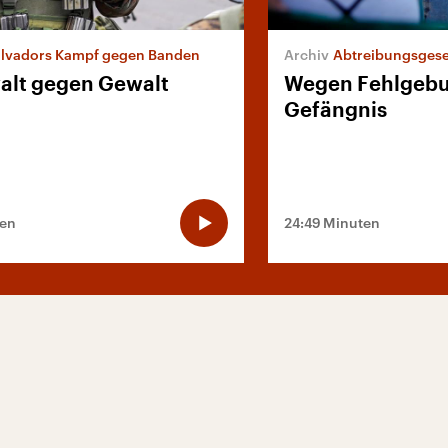
alvadors Kampf gegen Banden
Abtreibungsgeset
alt gegen Gewalt
Wegen Fehlgebur
Gefängnis
ten
24:49 Minuten