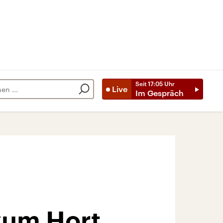
Seit
17:05
Uhr
Live
Im Gespräch
zum Hort