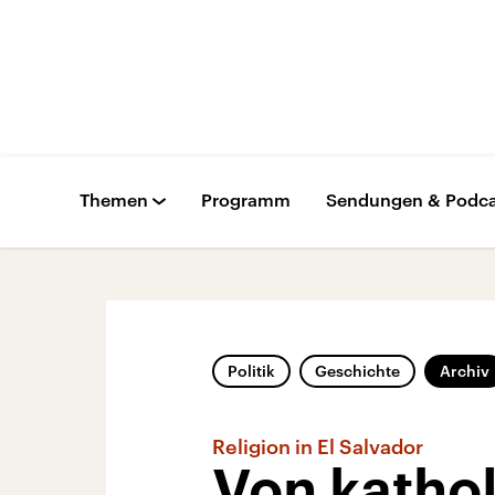
Themen
Programm
Sendungen & Podca
Politik
Geschichte
Archiv
Religion in El Salvador
Von katho