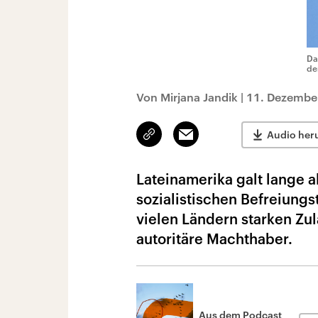
Da
de
Von Mirjana Jandik
|
11. Dezembe
Link
Email
Audio her
kopieren/teilen
Lateinamerika galt lange a
sozialistischen Befreiung
vielen Ländern starken Zul
autoritäre Machthaber.
Aus dem Podcast