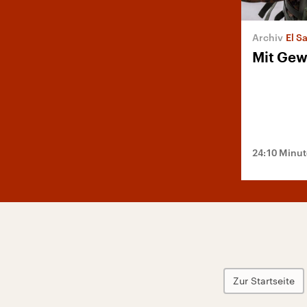
El S
Mit Gew
24:10 Minu
Zur Startseite