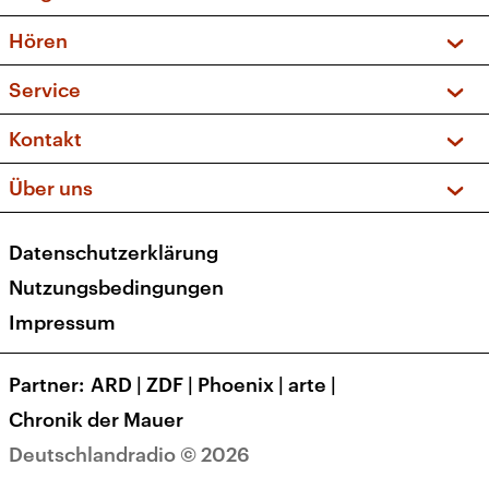
Vorschau und Rückschau
Hören
Sendungen und Podcasts
Livestream
Service
Musikliste
Frequenzen (UKW + DAB+)
FAQ
Kontakt
Kakadu – Das Kinderprogramm
Apps
Archiv
Hörerservice
Über uns
Newsletter
Social Media
Deutschlandradio
RSS
Datenschutzerklärung
Presse
Veranstaltungen
Nutzungsbedingungen
Karriere
Impressum
Transparenz
Korrekturen und Richtigstellungen
Partner
ARD
|
ZDF
|
Phoenix
|
arte
|
Barrierefreiheit
Chronik der Mauer
Deutschlandradio © 2026