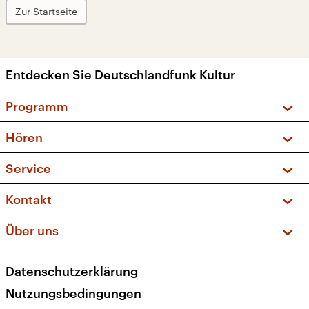
Zur Startseite
Entdecken Sie Deutschlandfunk Kultur
Programm
Vorschau und Rückschau
Hören
Sendungen und Podcasts
Livestream
Service
Musikliste
Frequenzen (UKW + DAB+)
FAQ
Kontakt
Kakadu – Das Kinderprogramm
Apps
Archiv
Hörerservice
Über uns
Newsletter
Social Media
Deutschlandradio
RSS
Datenschutzerklärung
Presse
Veranstaltungen
Nutzungsbedingungen
Karriere