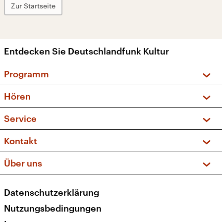
Zur Startseite
Entdecken Sie Deutschlandfunk Kultur
Programm
Vorschau und Rückschau
Hören
Sendungen und Podcasts
Livestream
Service
Musikliste
Frequenzen (UKW + DAB+)
FAQ
Kontakt
Kakadu – Das Kinderprogramm
Apps
Archiv
Hörerservice
Über uns
Newsletter
Social Media
Deutschlandradio
RSS
Datenschutzerklärung
Presse
Veranstaltungen
Nutzungsbedingungen
Karriere