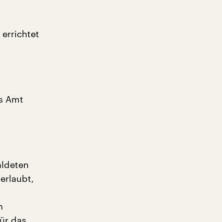
 errichtet
as Amt
aldeten
erlaubt,
n
ür das