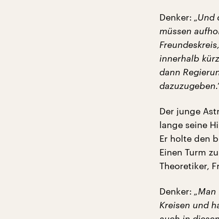
Denker:
„Und d
müssen aufhole
Freundeskreis,
innerhalb kür
dann Regierun
dazuzugeben.
Der junge Astr
lange seine H
Er holte den 
Einen Turm zu 
Theoretiker, 
Denker:
„Man k
Kreisen und h
auch in diese