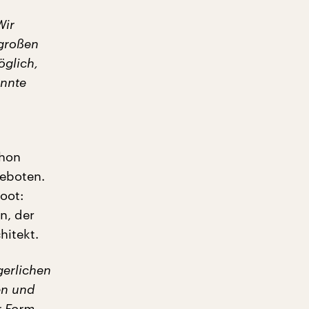
Wir
 großen
öglich,
onnte
chon
geboten.
oot:
n, der
hitekt.
gerlichen
en und
r Form