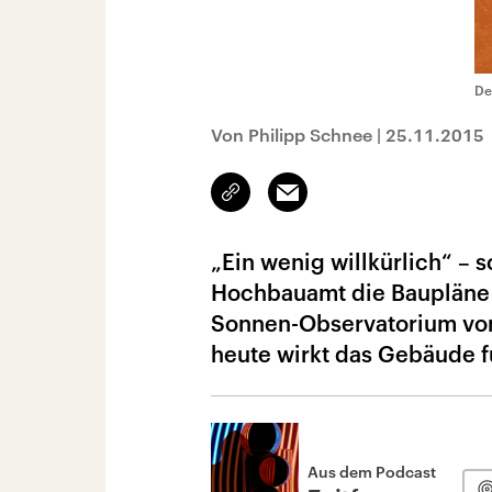
De
Von Philipp Schnee
|
25.11.2015
Link
Email
kopieren/teilen
„Ein wenig willkürlich“ –
Hochbauamt die Baupläne 
Sonnen-Observatorium vom
heute wirkt das Gebäude fu
Aus dem Podcast