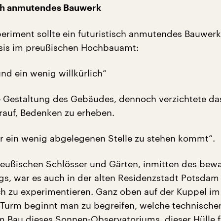
sch anmutendes Bauwerk
periment sollte ein futuristisch anmutendes Bauwerk
sis im preußischen Hochbauamt:
d ein wenig willkürlich“
e Gestaltung des Gebäudes, dennoch verzichtete d
auf, Bedenken zu erheben.
er ein wenig abgelegenen Stelle zu stehen kommt“.
reußischen Schlösser und Gärten, inmitten des bew
gs, war es auch in der alten Residenzstadt Potsdam 
ch zu experimentieren. Ganz oben auf der Kuppel im
 Turm beginnt man zu begreifen, welche technische
 Bau dieses Sonnen-Observatoriums, dieser Hülle f