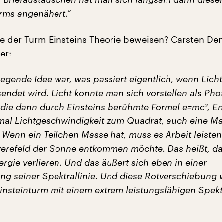
urms angenähert.“
te der Turm Einsteins Theorie beweisen? Carsten Den
er:
legende Idee war, was passiert eigentlich, wenn Lich
ndet wird. Licht konnte man sich vorstellen als Pho
 die dann durch Einsteins berühmte Formel e=mc², E
mal Lichtgeschwindigkeit zum Quadrat, auch eine M
 Wenn ein Teilchen Masse hat, muss es Arbeit leiste
refeld der Sonne entkommen möchte. Das heißt, d
gie verlieren. Und das äußert sich eben in einer
ng seiner Spektrallinie. Und diese Rotverschiebung 
insteinturm mit einem extrem leistungsfähigen Spek