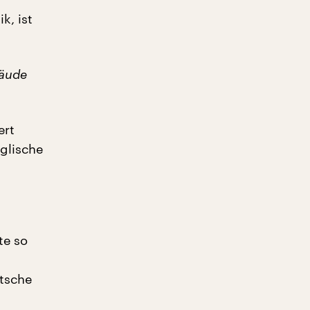
k, ist
bäude
ert
glische
te so
utsche