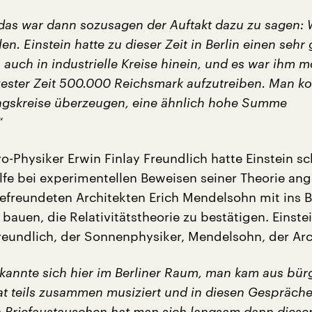
as war dann sozusagen der Auftakt dazu zu sagen: 
n. Einstein hatte zu dieser Zeit in Berlin einen sehr
 auch in industrielle Kreise hinein, und es war ihm m
zester Zeit 500.000 Reichsmark aufzutreiben. Man k
gskreise überzeugen, eine ähnlich hohe Summe
“
o-Physiker Erwin Finlay Freundlich hatte Einstein s
ilfe bei experimentellen Beweisen seiner Theorie an
befreundeten Architekten Erich Mendelsohn mit ins B
bauen, die Relativitätstheorie zu bestätigen. Einstei
Freundlich, der Sonnenphysiker, Mendelsohn, der Arc
annte sich hier im Berliner Raum, man kam aus bür
at teils zusammen musiziert und in diesen Gespräch
n Briefaustauschen hat man sich langsam dann diese