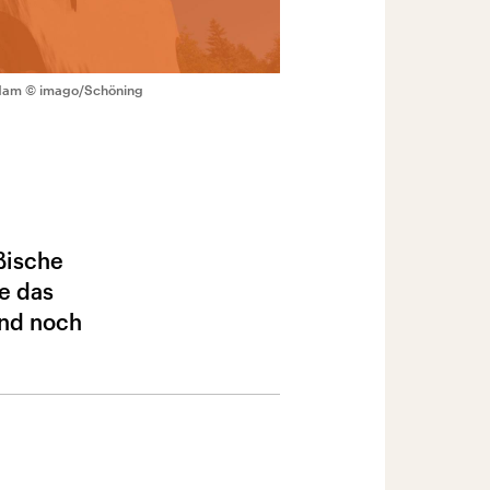
sdam
© imago/Schöning
ßische
e das
Und noch