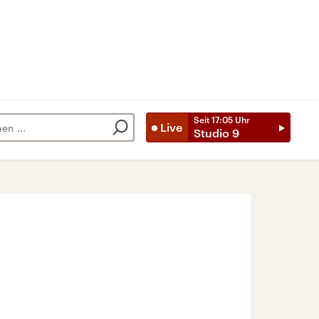
Seit
17:05
Uhr
Live
Studio 9