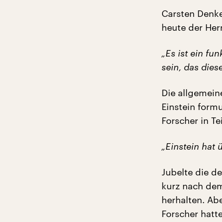
Carsten Denker
heute der Her
„Es ist ein fu
sein, das dies
Die allgemein
Einstein form
Forscher in Te
„Einstein hat 
Jubelte die d
kurz nach dem
herhalten. Ab
Forscher hatte