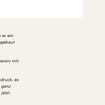
 er ein
mgebaut
tensiv mit
druck, es
o ganz
jetzt