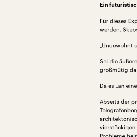
Ein futuristi
Für dieses Ex
werden. Skep
„Ungewohnt un
Sei die äußer
großmütig dar
Da es „an ein
Abseits der p
Telegrafenber
architektonis
vierstöckigen
Probleme beim