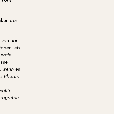
ker, der
t von der
tonen, als
nergie
asse
n, wenn es
as Photon
wollte
trografen