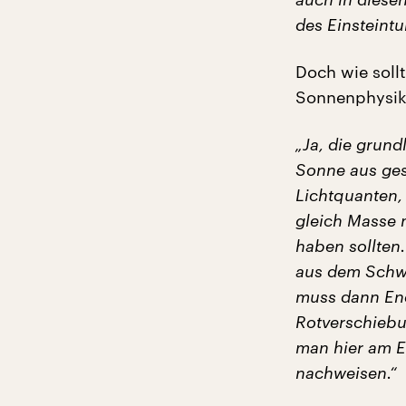
des Einsteint
Doch wie soll
Sonnenphysik
„Ja, die grund
Sonne aus gese
Lichtquanten,
gleich Masse 
haben sollten.
aus dem Schwe
muss dann Ener
Rotverschiebu
man hier am E
nachweisen.“