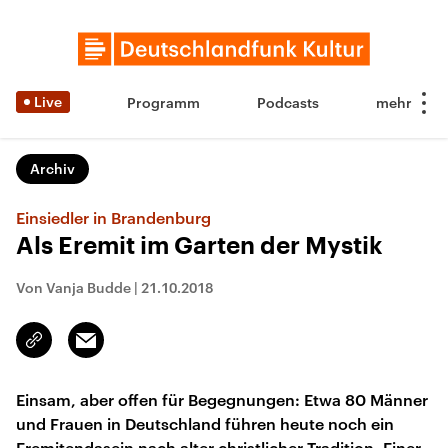
Live
Programm
Podcasts
Archiv
Einsiedler in Brandenburg
Als Eremit im Garten der Mystik
Von Vanja Budde
|
21.10.2018
Email
Link
kopieren/teilen
Einsam, aber offen für Begegnungen: Etwa 80 Männer
und Frauen in Deutschland führen heute noch ein
Eremitendasein nach alter christlicher Tradition. Einer