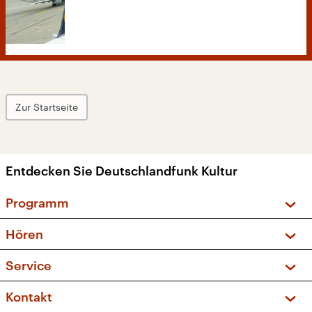
Zur Startseite
Entdecken Sie Deutschlandfunk Kultur
Programm
Vorschau und Rückschau
Hören
Sendungen und Podcasts
Livestream
Service
Musikliste
Frequenzen (UKW + DAB+)
FAQ
Kontakt
Kakadu – Das Kinderprogramm