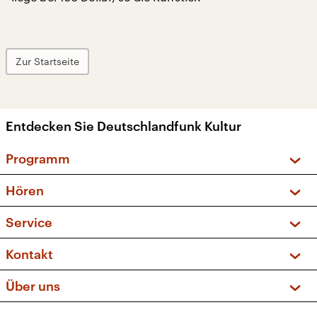
Zur Startseite
Entdecken Sie Deutschlandfunk Kultur
Programm
Vorschau und Rückschau
Hören
Sendungen und Podcasts
Livestream
Service
Musikliste
Frequenzen (UKW + DAB+)
FAQ
Kontakt
Kakadu – Das Kinderprogramm
Apps
Archiv
Hörerservice
Über uns
Newsletter
Social Media
Deutschlandradio
RSS