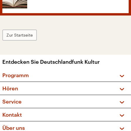
Zur Startseite
Entdecken Sie Deutschlandfunk Kultur
Programm
Vorschau und Rückschau
Hören
Sendungen und Podcasts
Livestream
Service
Musikliste
Frequenzen (UKW + DAB+)
FAQ
Kontakt
Kakadu – Das Kinderprogramm
Apps
Archiv
Hörerservice
Über uns