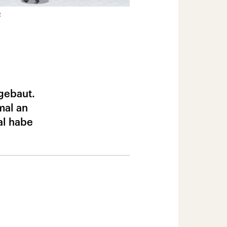
R
gebaut.
mal an
al habe