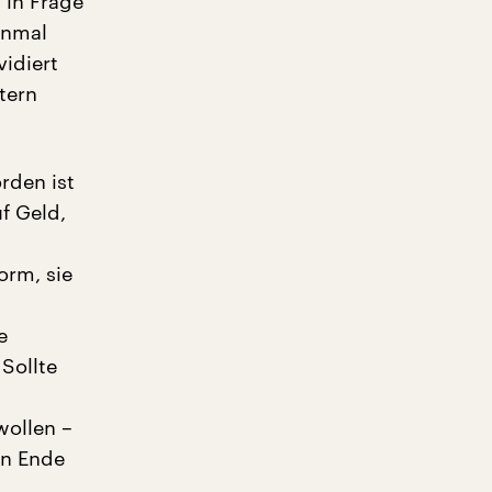
 in Frage
einmal
vidiert
tern
rden ist
f Geld,
orm, sie
e
 Sollte
wollen –
in Ende