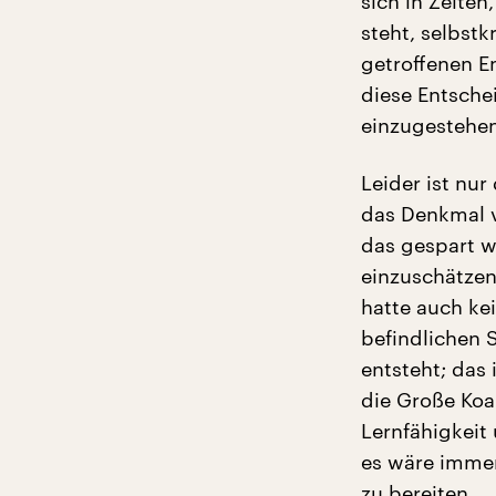
sich in Zeite
steht, selbstk
getroffenen E
diese Entsche
einzugestehen
Leider ist nur
das Denkmal v
das gespart w
einzuschätzen
hatte auch ke
befindlichen 
entsteht; das 
die Große Koa
Lernfähigkeit 
es wäre immer
zu bereiten.