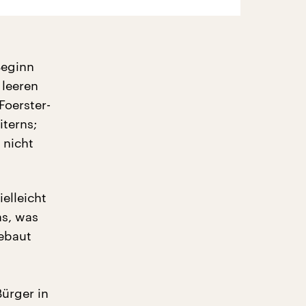
Beginn
 leeren
Foerster-
terns;
 nicht
elleicht
as, was
gebaut
ürger in