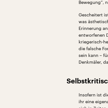
Bewegung“, nic
Gescheitert i
was ästhetisc
Erinnerung an 
entworfenen D
kriegerisch-h
die falsche F
sein kann – f
Denkmäler, daf
Selbstkritis
Insofern ist 
ihr eine eigen