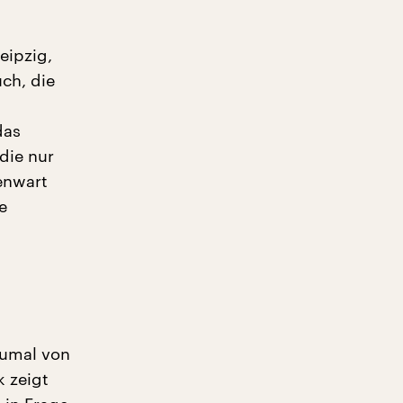
eipzig,
ch, die
das
die nur
enwart
e
zumal von
k zeigt