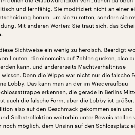
n, in denen die Glaubwürdigkeit von „denen da oben“
ritisch und lernfähig. Sie modifiziert nicht an einer 
ntscheidung herum, um sie zu retten, sondern sie re
idung. Mit anderen Worten: Sie traut sich, das Schei
.
 diese Sichtweise ein wenig zu heroisch. Beerdigt wo
on Leuten, die einerseits auf Zahlen gucken, also au
erden kann, und andererseits Machtverhältnisse
 wissen. Denn die Wippe war nicht nur die falsche F
ine Lobby. Das kann man an der im Wiederaufbau
Schlossattrappe erkennen, die gerade in Berlins Mitt
ist auch die falsche Form, aber die Lobby ist größer.
lition also auf den Geschmack gekommen sein und
und Selbstreflektion weiterhin unter Beweis stellen 
 noch möglich, dem Unsinn auf den Schlossplatz e