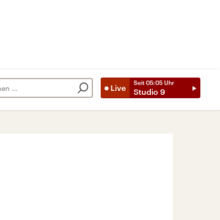
Seit
05:05
Uhr
Live
Studio 9