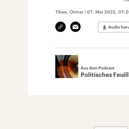
Po
Tibes, Otmar
|
07. Mai 2025, 07:2
Link
Email
Audio her
kopieren/teilen
Aus dem Podcast
Politisches Feuil