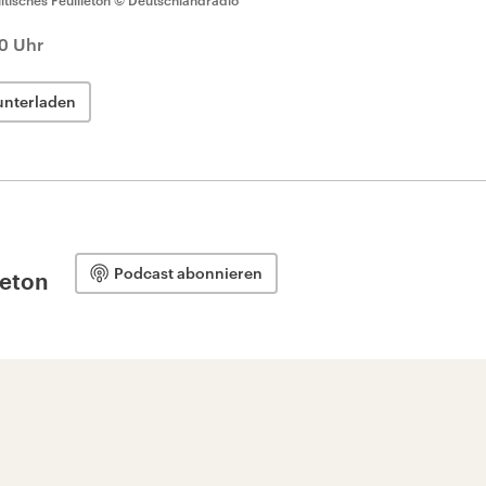
litisches Feuilleton
© Deutschlandradio
0 Uhr
unterladen
Podcast abonnieren
leton