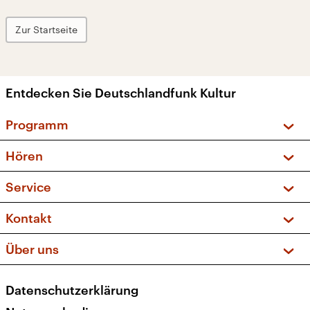
Zur Startseite
Entdecken Sie Deutschlandfunk Kultur
Programm
Vorschau und Rückschau
Hören
Sendungen und Podcasts
Livestream
Service
Musikliste
Frequenzen (UKW + DAB+)
FAQ
Kontakt
Kakadu – Das Kinderprogramm
Apps
Archiv
Hörerservice
Über uns
Newsletter
Social Media
Deutschlandradio
RSS
Datenschutzerklärung
Presse
Veranstaltungen