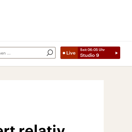
Seit
06:05
Uhr
Live
Studio 9
rt relativ