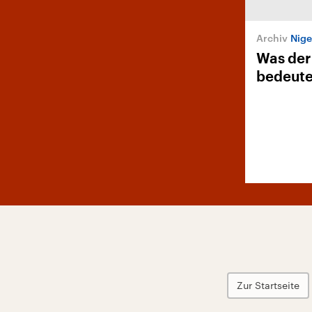
Nige
Was der
bedeute
Zur Startseite