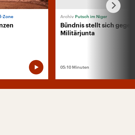
el-Zone
Putsch im Niger
enzen
Bündnis stellt sich gegen
Militärjunta
05:10 Minuten