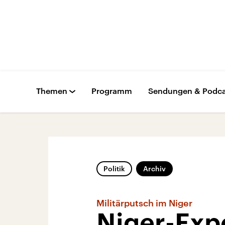
Themen
Programm
Sendungen & Podca
Politik
Archiv
Militärputsch im Niger
Niger-Expe