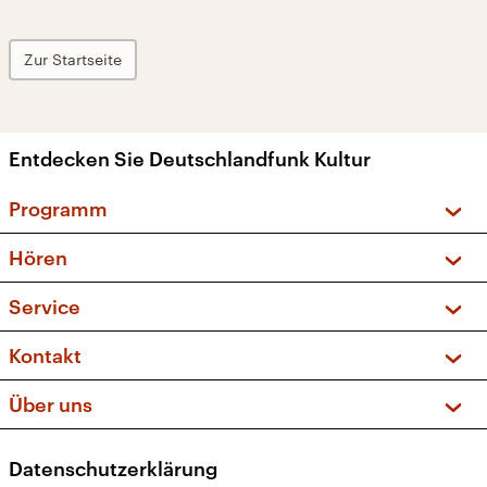
Zur Startseite
Entdecken Sie Deutschlandfunk Kultur
Programm
Vorschau und Rückschau
Hören
Sendungen und Podcasts
Livestream
Service
Musikliste
Frequenzen (UKW + DAB+)
FAQ
Kontakt
Kakadu – Das Kinderprogramm
Apps
Archiv
Hörerservice
Über uns
Newsletter
Social Media
Deutschlandradio
RSS
Datenschutzerklärung
Presse
Veranstaltungen