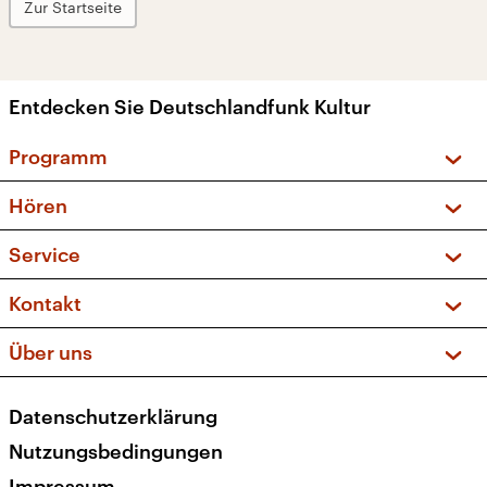
Zur Startseite
Entdecken Sie Deutschlandfunk Kultur
Programm
Vorschau und Rückschau
Hören
Sendungen und Podcasts
Livestream
Service
Musikliste
Frequenzen (UKW + DAB+)
FAQ
Kontakt
Kakadu – Das Kinderprogramm
Apps
Archiv
Hörerservice
Über uns
Newsletter
Social Media
Deutschlandradio
RSS
Datenschutzerklärung
Presse
Veranstaltungen
Nutzungsbedingungen
Karriere
Impressum