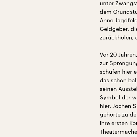
unter Zwangsv
dem Grundstü
Anno Jagdfeld,
Geldgeber, di
zurückholen,
Vor 20 Jahren
zur Sprengung
schufen hier 
das schon bal
seinen Ausste
Symbol der wi
hier. Jochen S
gehörte zu de
ihre ersten K
Theatermacher