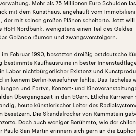
erwaltung. Mehr als 75 Millionen Euro Schulden las
ck mit dem Kunsthaus, angehäuft vom Immobilieni
 der mit seinen großen Plänen scheiterte. Jetzt will 
e HSH Nordbank, wenigstens einen Teil des Geldes
 das Gelände räumen und zwangsversteigern.
, im Februar 1990, besetzten dreißig ostdeutsche Kün
 bestimmte Kaufhausruine in bester Innenstadtlage
ein Labor nichtbürgerlicher Existenz und Kunstprodu
d in keinem Berlin-Reiseführer fehlte. Das Tacheles 
llungen und Partys, Konzert- und Kinoveranstaltun
lden Übergangszeit in den 90ern. Etliche Karrieren 
andig, heute künstlerischer Leiter des Radialsystem
n Besetzern. Die Skandalrocker von Rammstein gab
onzerte. Doch auch weniger Berühmte, wie der chilen
 Paulo San Martin erinnern sich gern an die Euphor