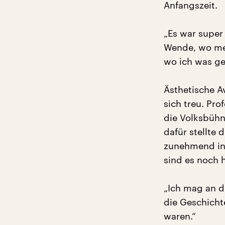
Anfangszeit.
„Es war super 
Wende, wo mei
wo ich was g
Ästhetische Av
sich treu. Pro
die Volksbühn
dafür stellte
zunehmend int
sind es noch 
„Ich mag an di
die Geschicht
waren.“