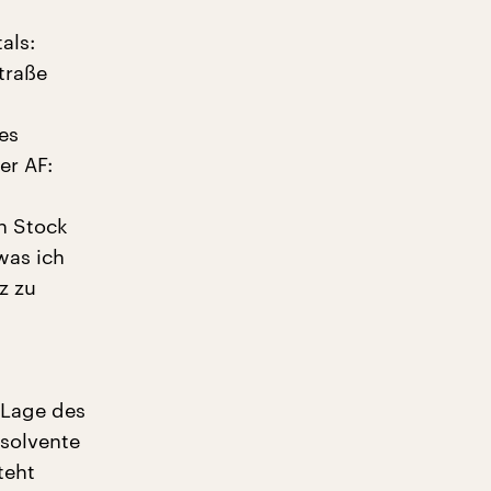
als:
traße
es
er AF:
en Stock
 was ich
z zu
 Lage des
nsolvente
teht