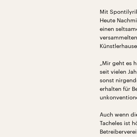
Mit Spontilyr
Heute Nachmit
einen seltsa
versammelten
Künstlerhauses
„Mir geht es h
seit vielen Ja
sonst nirgend
erhalten für Be
unkonventionel
Auch wenn die
Tacheles ist h
Betreibervere