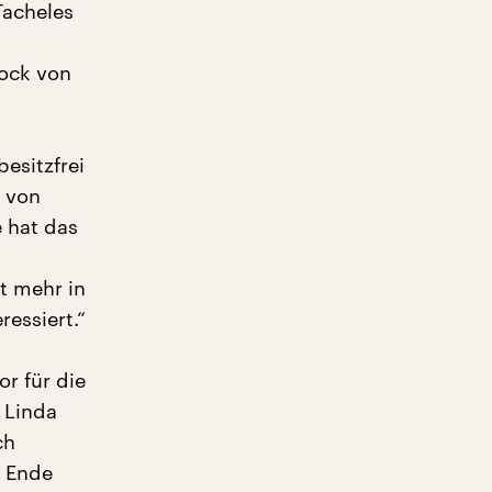
Tacheles
oock von
esitzfrei
n von
 hat das
ht mehr in
essiert.“
r für die
 Linda
ch
m Ende