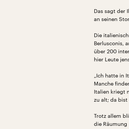
Das sagt der I
an seinen Sto
Die italienisc
Berlusconis, a
über 200 inter
hier Leute je
„Ich hatte in 
Manche finden 
Italien krieg
zu alt; da bis
Trotz allem bl
die Räumung d