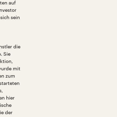
ten auf
nvestor
sich sein
stler die
. Sie
ktion,
wurde mit
gen zum
starteten
s,
en hier
ische
ie der