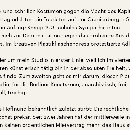
ik und schrillen Kostümen gegen die Macht des Kapit
tag erlebten die Touristen auf der Oranienburger S
men Aufzug: Knapp 100 Tacheles-Sympathisanten
 sich zur Demonstration gegen das drohende Aus d
. Im kreativen Plastikflaschendress protestierte Adl
ier um mein Studio in erster Linie, weil ich im viert
hren künstlerisch tätig bin in der absoluten Freiheit,
s finde. Zum zweiten geht es mir darum, diesen Plat
rlin, für die Berliner Kunstszene, anarchistisch, frei,
l, trashig.“
 Hoffnung bekanntlich zuletzt stirbt: Die rechtliche
öchst prekär. Seit zwei Jahren hat der mittlerweile i
in keinen ordentlichen Mietvertrag mehr, das Haus s