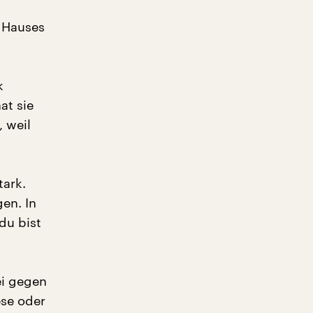
s Hauses
k
at sie
, weil
tark.
gen. In
du bist
ei gegen
ese oder