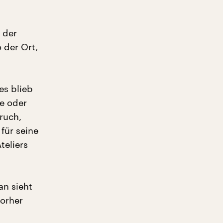
h der
 der Ort,
es blieb
ke oder
ruch,
für seine
teliers
an sieht
vorher