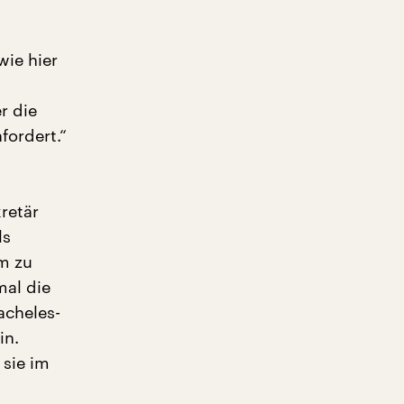
wie hier
r die
fordert.“
retär
ls
um zu
mal die
acheles-
in.
 sie im