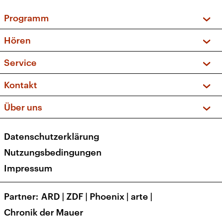
Programm
Vorschau und Rückschau
Hören
Sendungen und Podcasts
Livestream
Service
Musikliste
Frequenzen (UKW + DAB+)
FAQ
Kontakt
Kakadu – Das Kinderprogramm
Apps
Archiv
Hörerservice
Über uns
Newsletter
Social Media
Deutschlandradio
RSS
Datenschutzerklärung
Presse
Veranstaltungen
Nutzungsbedingungen
Karriere
Impressum
Transparenz
Korrekturen und Richtigstellungen
Partner
ARD
|
ZDF
|
Phoenix
|
arte
|
Barrierefreiheit
Chronik der Mauer