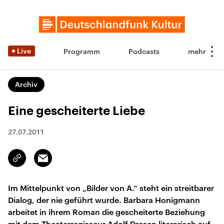
Live
Programm
Podcasts
Archiv
Eine gescheiterte Liebe
27.07.2011
Email
Link
kopieren/teilen
Im Mittelpunkt von „Bilder von A.“ steht ein streitbarer
Dialog, der nie geführt wurde. Barbara Honigmann
arbeitet in ihrem Roman die gescheiterte Beziehung
mit dem Theaterregisseur Adolf Dresen literarisch auf