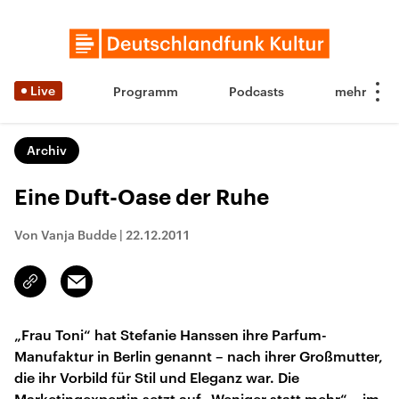
Live
Programm
Podcasts
Archiv
Eine Duft-Oase der Ruhe
Von Vanja Budde
|
22.12.2011
Email
Link
kopieren/teilen
„Frau Toni“ hat Stefanie Hanssen ihre Parfum-
Manufaktur in Berlin genannt – nach ihrer Großmutter,
die ihr Vorbild für Stil und Eleganz war. Die
Marketingexpertin setzt auf „Weniger statt mehr“ – im